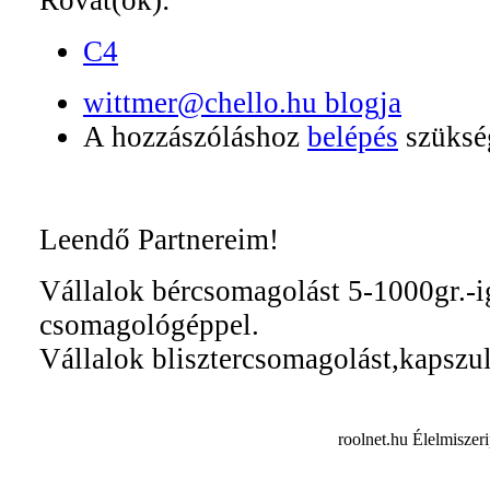
Rovat(ok):
C4
wittmer@chello.hu blogja
A hozzászóláshoz
belépés
szüksé
Leendő Partnereim!
Vállalok bércsomagolást 5-1000gr.-i
csomagológéppel.
Vállalok blisztercsomagolást,kapszul
roolnet.hu Élelmiszer