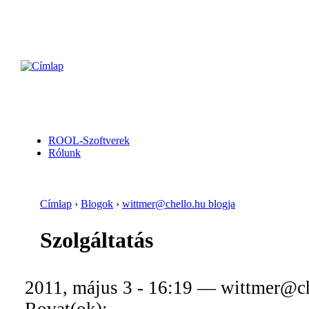
ROOL-Szoftverek
Rólunk
Címlap
›
Blogok
›
wittmer@chello.hu blogja
Szolgáltatás
2011, május 3 - 16:19 — wittmer@c